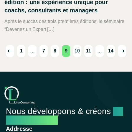
édition : une expérience unique pour
coachs, consultants et managers
Après le succès des trois premières éditions, le séminaire
“Devenez un Expert […]
1
…
7
8
9
10
11
…
14
Nous développons & créons
un
avenir réussi
Addresse