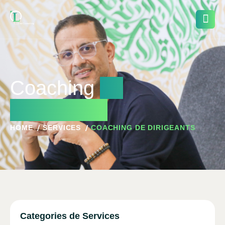
Coaching
de
Dirigeants
HOME
SERVICES
COACHING DE DIRIGEANTS
Categories de Services