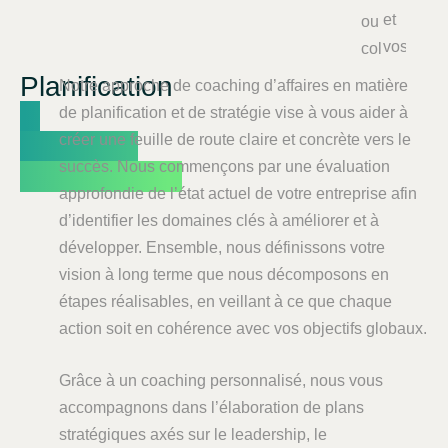
et
ou
vos
collectifs.
Planification
Notre approche de coaching d’affaires en matière
&
de planification et de stratégie vise à vous aider à
stratégie
créer une feuille de route claire et concrète vers le
succès. Nous commençons par une évaluation
d’entreprise
approfondie de l’état actuel de votre entreprise afin
d’identifier les domaines clés à améliorer et à
développer. Ensemble, nous définissons votre
vision à long terme que nous décomposons en
étapes réalisables, en veillant à ce que chaque
action soit en cohérence avec vos objectifs globaux.
Grâce à un coaching personnalisé, nous vous
accompagnons dans l’élaboration de plans
stratégiques axés sur le leadership, le