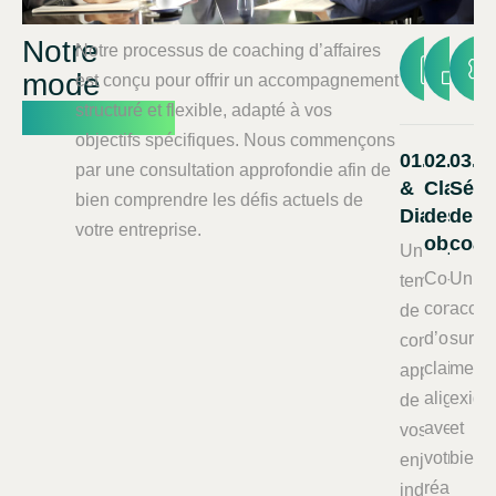
Notre
Notre processus de coaching d’affaires
mode
est conçu pour offrir un accompagnement
opératoire
structuré et flexible, adapté à vos
objectifs spécifiques. Nous commençons
01.Écoute
02.
03.
par une consultation approfondie afin de
&
Clarific
Séan
bien comprendre les défis actuels de
Diagnosti
des
de
votre entreprise.
objecti
coac
Un
Co-
Un
temps
construct
acco
de
d’objecti
sur
compréhens
clairs,
mesur
approfondie
alignés
exige
de
avec
et
vos
votre
bienve
enjeux
réalité
individuels