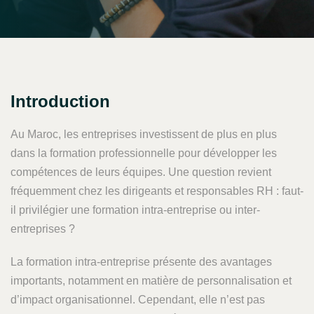
Introduction
Au Maroc, les entreprises investissent de plus en plus
dans la formation professionnelle pour développer les
compétences de leurs équipes. Une question revient
fréquemment chez les dirigeants et responsables RH : faut-
il privilégier une formation intra-entreprise ou inter-
entreprises ?
La formation intra-entreprise présente des avantages
importants, notamment en matière de personnalisation et
d’impact organisationnel. Cependant, elle n’est pas