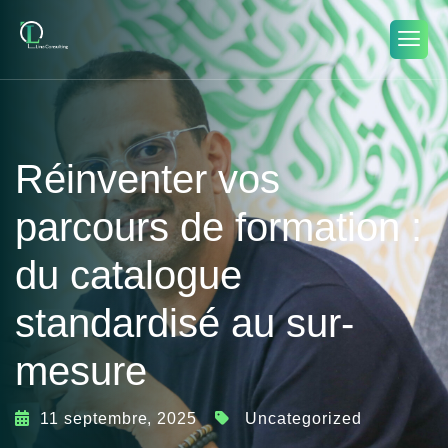
Réinventer vos
parcours de formation :
du catalogue
standardisé au sur-
mesure
11 septembre, 2025
Uncategorized